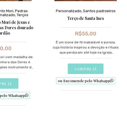
to Mori
,
Pedras
Personalizado
,
Santos padroeiros
nalizado
,
Terços
Terço de Santa Ines
Mori de Jesus e
as Dores dourado
ordão
R$
55,00
É um ícone de fé inabalável e pureza,
0,00
cuja história inspirou a devoção e rituais
que perduram até hoje na Igreja
ori com medalha de
Católica.
nhora das Dores é
ples instrumento de
COMPRE JÁ
nvite à reflexão
ão espiritual, ideal
ou Encomende pelo Whatsapp
uscam fortalecer sua
RE JÁ
é.
pelo Whatsapp