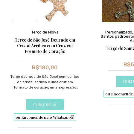
Terço de Noiva
Personalizado
,
Santos padroeiro
Terço de São José Dourado em
As
Cristal Acrílico com Cruz em
Terço de Santa
Formato de Coração
R$
5
R$
180,00
Terço dourado de São José com contas
COMP
de cristal acrílico e uma cruz em
formato de coração, uma expressão
profunda de devoção e amor paternal.
ou Encomende 
COMPRE JÁ
ou Encomende pelo Whatsapp