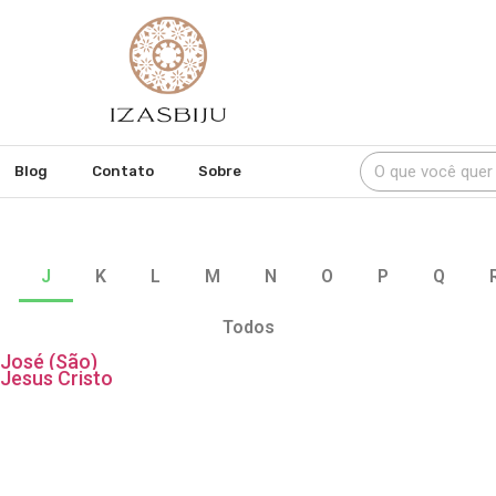
Blog
Contato
Sobre
J
K
L
M
N
O
P
Q
Todos
José (São)
Jesus Cristo