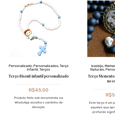
Personalizado
,
Personalizados
,
Terço
Izasbiju
,
Memen
Infantil
,
Terços
Naturais
,
Perso
Terço Biscuit infantil personalizado
Terço Memento 
no c
R$
45,00
R$
5
Produto feito sob encomenda via
WhatsApp escolha o santinho de
Este terço é um p
devoção.
aqueles que ap
profundo signif