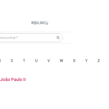
R$
0,00
R
S
T
U
V
W
X
Y
Z
João Paulo II