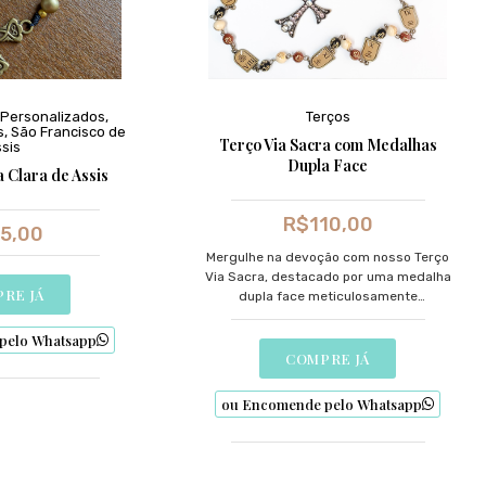
Personalizados
,
Terços
s
,
São Francisco de
Terço Via Sacra com Medalhas
sis
Dupla Face
 Clara de Assis
R$
110,00
5,00
Mergulhe na devoção com nosso Terço
Via Sacra, destacado por uma medalha
RE JÁ
dupla face meticulosamente
desenhada.
pelo Whatsapp
COMPRE JÁ
ou Encomende pelo Whatsapp