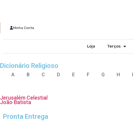
Minha Conta
Loja
Terços
Dicionário Religioso
A
B
C
D
E
F
G
H
I
Jerusalém Celestial
João Batista
Pronta Entrega