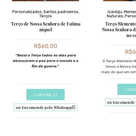
Personalizados
,
Santos padroeiros
,
Izasbiju
,
Memen
Terços
Naturais
,
Perso
Terço de Nossa Senhora de Fatima
Terço Memento 
niquel
Nossa Senhora d
no c
R$
60,00
R$
6
“Rezai o Terço todos os dias para
alcançarem a paz para o mundo e o
O Terço Memento M
fim da guerra.”
Jesus e Nossa Se
mais do que um sim
oração; é um co
profunda e à conex
para aqueles que b
COMP
f
COMPRE JÁ
ou Encomende 
ou Encomende pelo Whatsapp