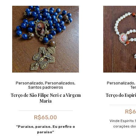
Personalizado
,
Personalizados
,
Personalizado
,
Santos padroeiros
Te
Terço de São Filipe Neri e a Virgem
Terço do Espir
Maria
R$
6
R$
65,00
Vinde Espirito 
corações dos
“Paraiso, paraiso. Eu prefiro o
paraiso”