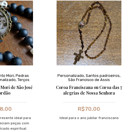
to Mori
,
Pedras
Personalizado
,
Santos padroeiros
,
nalizado
,
Terços
São Francisco de Assis
Mori de São José
Coroa Franciscana ou Coroa das 7
ordão
alegrias de Nossa Senhora
8,00
R$
70,00
resente ideal para
Ideal para o ano jubilar franciscano
reciam peças com
icado espiritual.