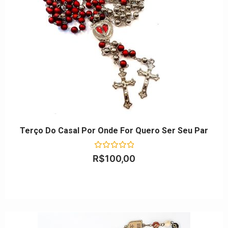
Terço Do Casal Por Onde For Quero Ser Seu Par
Avaliação
R$
100,00
0
de
5