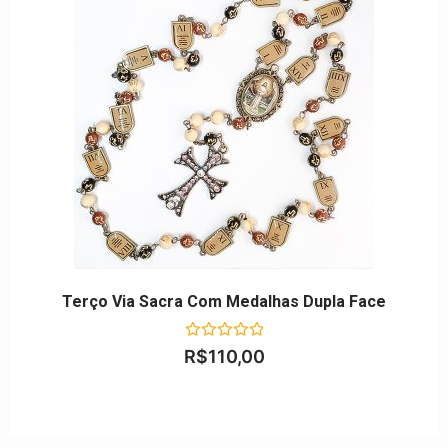
Terço Via Sacra Com Medalhas Dupla Face
Avaliação
R$
110,00
0
de
5