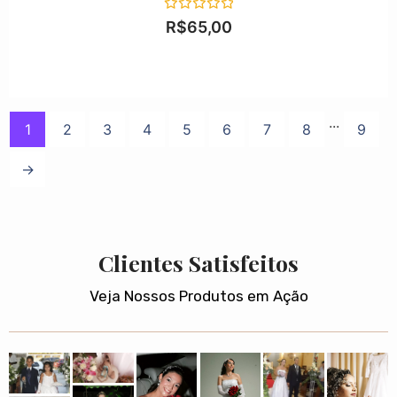
Avaliação
R$
65,00
0
de
5
...
1
2
3
4
5
6
7
8
9
→
Clientes Satisfeitos
Veja Nossos Produtos em Ação