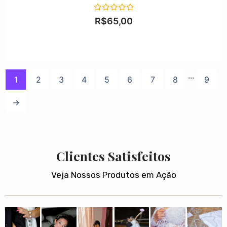
Avaliação
R$
65,00
0
de
5
...
1
2
3
4
5
6
7
8
9
→
Clientes Satisfeitos
Veja Nossos Produtos em Ação