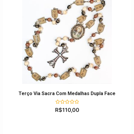
Terço Via Sacra Com Medalhas Dupla Face
Avaliação
R$
110,00
0
de
5