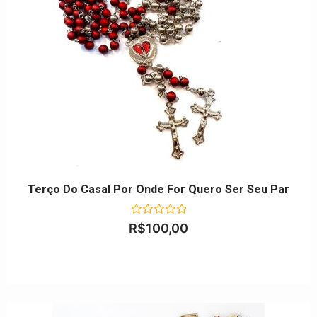
Terço Do Casal Por Onde For Quero Ser Seu Par
Avaliação
R$
100,00
0
de
5