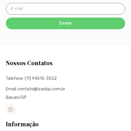
Personalizado
,
Personalizados
,
Santos padroeiros
Terço de Nossa Senhora Aparecida
R$
55,00
COMPRE JÁ