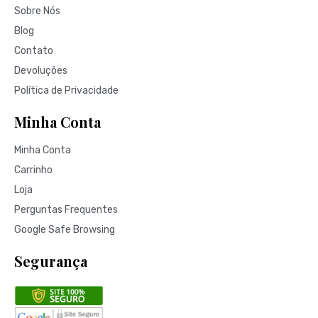
ou Encomende pelo Whatsapp
Personalizado
,
Personalizados
,
Santos padroeiros
Terço de São Filipe Neri
R$
58,00
COMPRE JÁ