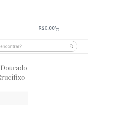
R$
0,00
o Dourado
Crucifixo