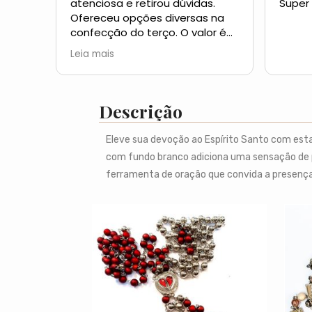
atenciosa e retirou dúvidas.
Super
Ofereceu opções diversas na
confecção do terço. O valor é
muito acessível pela ótima
Leia mais
qualidade do material utilizado.
A postagem foi rápida. Os
terços fabricados pela Izaura
não são só peças de uma
Descrição
artesã, são peças de uma
pessoa de fé. Ainda enviou uns
Eleve sua devoção ao Espírito Santo com esta 
brindes. Quem der preferência a
com fundo branco adiciona uma sensação de pu
ela para fabricar seu terço não
ferramenta de oração que convida a presenç
terá arrependimentos. Que
Nosso Senhor Jesus e Nossa
Senhora sempre protejam e
abençõe o trabalho da Izasbiju.