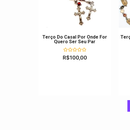
Terço Do Casal Por Onde For
Ter
Quero Ser Seu Par
Avaliação
R$
100,00
0
de
5