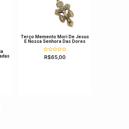
Terço Memento Mori De Jesus
E Nossa Senhora Das Dores
ia
adas
Avaliação
R$
65,00
0
de
5