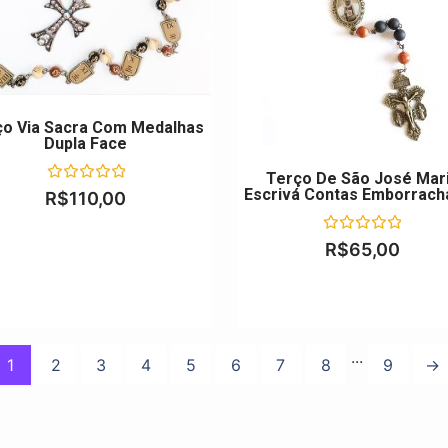
ço Via Sacra Com Medalhas
Dupla Face
Terço De São José Mar
Escrivá Contas Emborrach
Avaliação
R$
110,00
0
de
5
Avaliação
R$
65,00
0
de
5
...
1
2
3
4
5
6
7
8
9
→