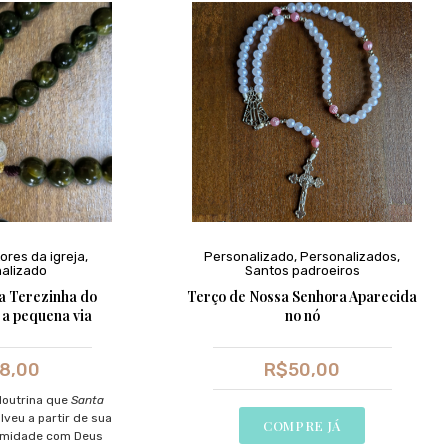
ores da igreja
,
Personalizado
,
Personalizados
,
alizado
Santos padroeiros
a Terezinha do
Terço de Nossa Senhora Aparecida
 a pequena via
no nó
8,00
R$
50,00
doutrina que
Santa
veu a partir de sua
COMPRE JÁ
timidade com Deus