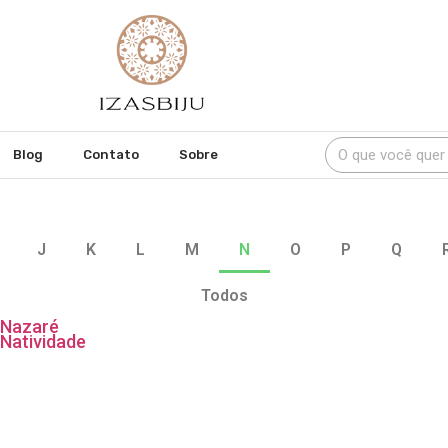
Blog
Contato
Sobre
J
K
L
M
N
O
P
Q
Todos
Nazaré
Natividade