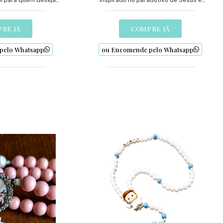
l para quem deseja
inspirado no pai adotivo de Jesus e
com um terço de alta
padroeiro das famílias e trabalhadores.
sign exclusivo.
RE JÁ
COMPRE JÁ
pelo Whatsapp
ou Encomende pelo Whatsapp