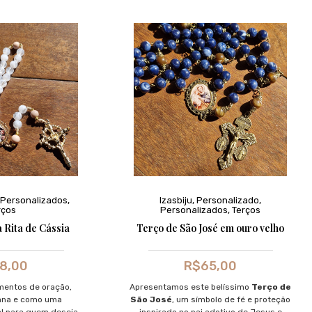
Personalizados
,
Izasbiju
,
Personalizado
,
rços
Personalizados
,
Terços
 Rita de Cássia
Terço de São José em ouro velho
8,00
R$
65,00
mentos de oração,
Apresentamos este belíssimo
Terço de
ana e como uma
São José
, um símbolo de fé e proteção