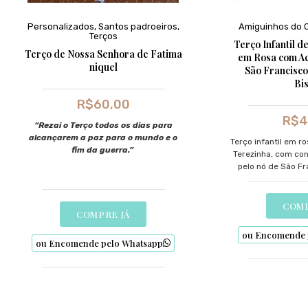
Personalizados
,
Santos padroeiros
,
Amiguinhos do 
Terços
Terço Infantil d
Terço de Nossa Senhora de Fatima
em Rosa com Ac
niquel
São Francisco
Bis
R$
60,00
R$
4
“Rezai o Terço todos os dias para
alcançarem a paz para o mundo e o
Terço infantil em r
fim da guerra.”
Terezinha, com con
pelo nó de São Fr
artesanais em bis
de fé para o
COMP
COMPRE JÁ
ou Encomende 
ou Encomende pelo Whatsapp