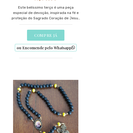
Este belíssimo terço é uma peça
especial de devoção, inspirada na fé e
proteção do Sagrado Coração de Jesus
com a contemplação dos misterios do
santo rosário em seus pai nossos.
COMPRE JÁ
ou Encomende pelo Whatsapp