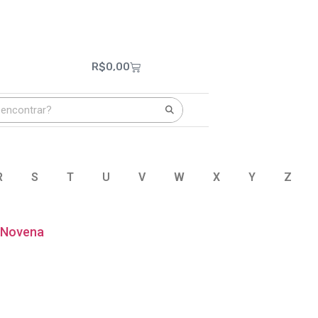
R$
0,00
R
S
T
U
V
W
X
Y
Z
Novena