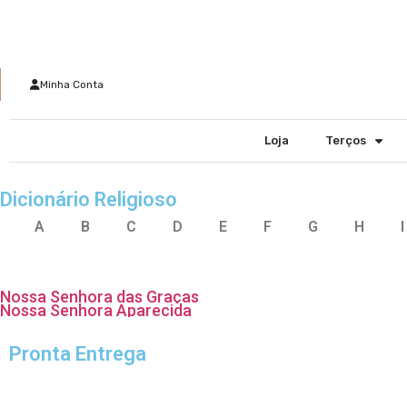
Minha Conta
Loja
Terços
Dicionário Religioso
A
B
C
D
E
F
G
H
I
Nossa Senhora das Graças
Nossa Senhora Aparecida
Pronta Entrega