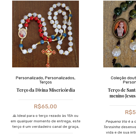
Personalizado
,
Personalizados
,
Coleção dout
Terços
Person
Terço da Divina Misericórdia
Terço de Sant
menino Jesus
R$
65,00
R$
5
🙏 Ideal para o terço rezado às 15h ou
em qualquer momento de entrega, este
Pequena Via
é a 
terço é um verdadeiro canal de graça,
Teresinha
desenvol
proteção e fé.
vida e de sua in