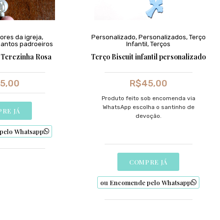
ores da igreja
,
Personalizado
,
Personalizados
,
Terço
antos padroeiros
Infantil
,
Terços
 Terezinha Rosa
Terço Biscuit infantil personalizado
5,00
R$
45,00
Produto feito sob encomenda via
WhatsApp escolha o santinho de
RE JÁ
devoção.
pelo Whatsapp
COMPRE JÁ
ou Encomende pelo Whatsapp