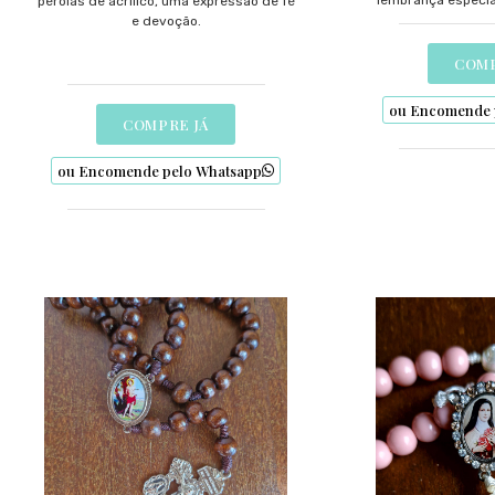
lembrança especia
pérolas de acrílico, uma expressão de fé
fortalecer sua fé 
e devoção.
qualidade e de
COMP
ou Encomende 
COMPRE JÁ
ou Encomende pelo Whatsapp