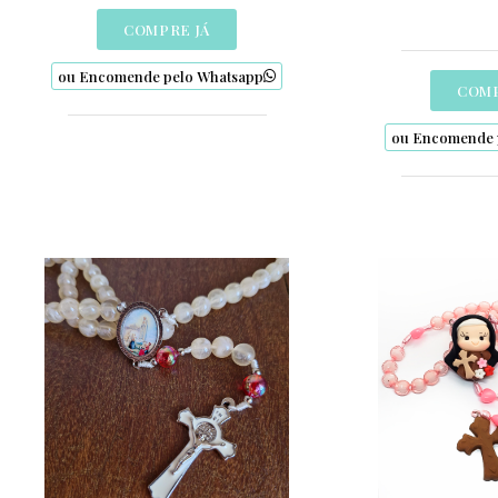
COMPRE JÁ
“
Jesus, eu confio em Vós!
” – leve
essa oração no coração com um terço
ou Encomende pelo Whatsapp
que é pura expressão de devoção e
COMP
beleza.
ou Encomende 