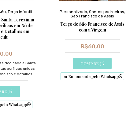
Céu
,
Terço Infantil
Personalizado
,
Santos padroeiros
,
São Francisco de Assis
e Santa Terezinha
Terço de São Francisco de Assis
rílicas em Nó de
com a Virgem
 e Detalhes em
cuit
R$
60,00
0,00
osa dedicado a Santa
COMPRE JÁ
tas acrílicas unidas
ancisco e detalhes
ou Encomende pelo Whatsapp
cuit. Uma expressão
s mais jovens.
RE JÁ
pelo Whatsapp