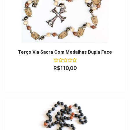
Terço Via Sacra Com Medalhas Dupla Face
Avaliação
R$
110,00
0
de
5