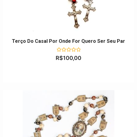
Terço Do Casal Por Onde For Quero Ser Seu Par
Avaliação
R$
100,00
0
de
5