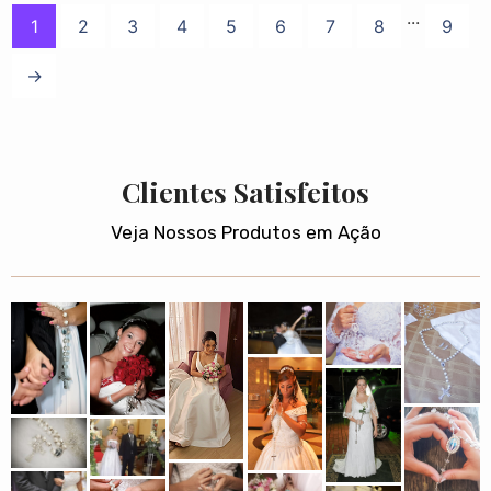
...
1
2
3
4
5
6
7
8
9
→
Clientes Satisfeitos
Veja Nossos Produtos em Ação