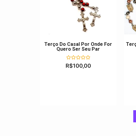
Terço Do Casal Por Onde For
Ter
Quero Ser Seu Par
Avaliação
R$
100,00
0
de
5