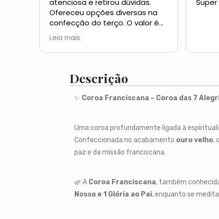
atenciosa e retirou dúvidas.
Super
Ofereceu opções diversas na
confecção do terço. O valor é
muito acessível pela ótima
Leia mais
qualidade do material utilizado.
A postagem foi rápida. Os
terços fabricados pela Izaura
não são só peças de uma
Descrição
artesã, são peças de uma
pessoa de fé. Ainda enviou uns
✨
Coroa Franciscana – Coroa das 7 Aleg
brindes. Quem der preferência a
ela para fabricar seu terço não
terá arrependimentos. Que
Uma coroa profundamente ligada à espiritual
Nosso Senhor Jesus e Nossa
Confeccionada no acabamento
ouro velho
,
Senhora sempre protejam e
paz e da missão franciscana.
abençõe o trabalho da Izasbiju.
🌿 A
Coroa Franciscana
, também conheci
Nosso e 1 Glória ao Pai
, enquanto se medit