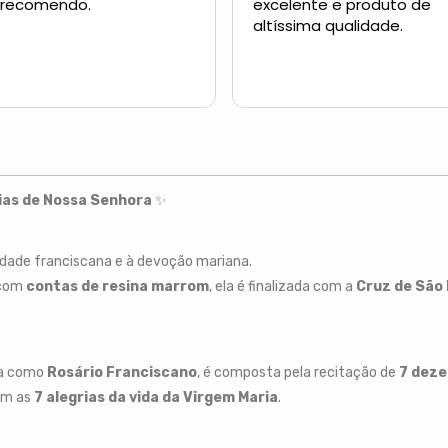
 recomendo.
excelente e produto de
altíssima qualidade.
rias de Nossa Senhora
✨
idade franciscana e à devoção mariana.
 com
contas de resina marrom
, ela é finalizada com a
Cruz de São
da como
Rosário Franciscano
, é composta pela recitação de
7 deze
am as
7 alegrias da vida da Virgem Maria
.