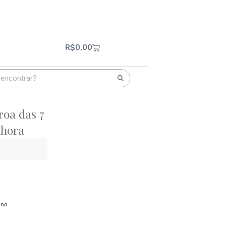
R$
0,00
roa das 7
nhora
ano