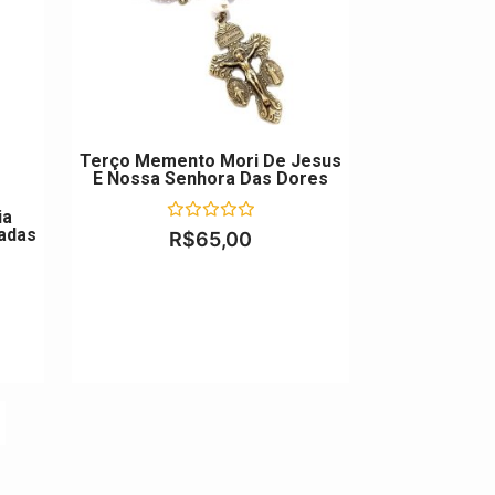
Terço Memento Mori De Jesus
E Nossa Senhora Das Dores
ia
adas
Avaliação
R$
65,00
0
de
5