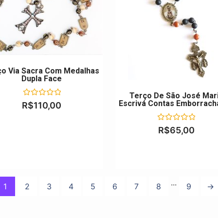
ço Via Sacra Com Medalhas
Dupla Face
Terço De São José Mar
Escrivá Contas Emborrach
Avaliação
R$
110,00
0
de
5
Avaliação
R$
65,00
0
de
5
...
1
2
3
4
5
6
7
8
9
→