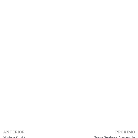
ANTERIOR
PRÓXIMO
Mística Cristã
Nossa Senhora Aparecida