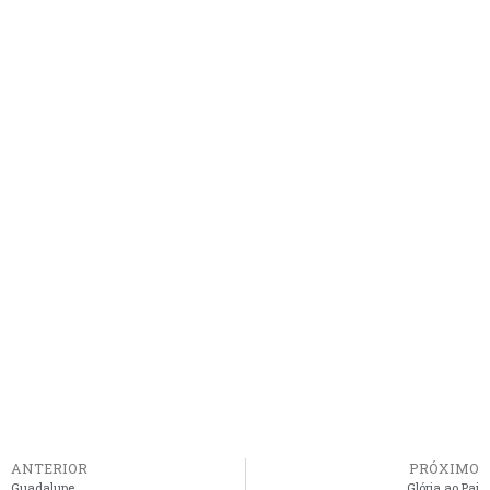
ANTERIOR
PRÓXIMO
Guadalupe
Glória ao Pai