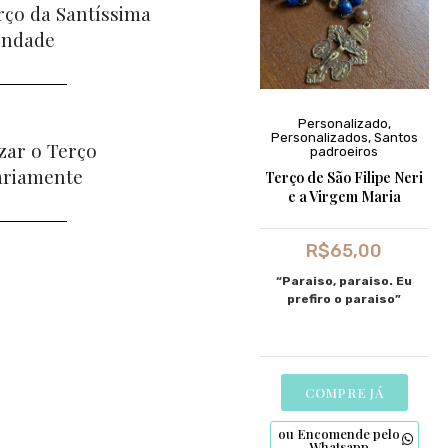
rço da Santíssima
indade
Personalizado
,
Personalizados
,
Santos
zar o Terço
padroeiros
ariamente
Terço de São Filipe Neri
e a Virgem Maria
R$
65,00
“Paraiso, paraiso. Eu
prefiro o paraiso”
COMPRE JÁ
ou Encomende pelo
Whatsapp