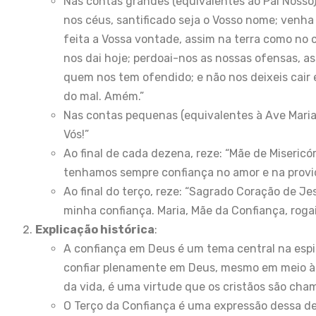
Nas contas grandes (equivalentes ao Pai Nosso),
nos céus, santificado seja o Vosso nome; venha 
feita a Vossa vontade, assim na terra como no 
nos dai hoje; perdoai-nos as nossas ofensas, 
quem nos tem ofendido; e não nos deixeis cair 
do mal. Amém.”
Nas contas pequenas (equivalentes à Ave Maria)
Vós!”
Ao final de cada dezena, reze: “Mãe de Misericór
tenhamos sempre confiança no amor e na provi
Ao final do terço, reze: “Sagrado Coração de Je
minha confiança. Maria, Mãe da Confiança, rogai
Explicação histórica
:
A confiança em Deus é um tema central na espiri
confiar plenamente em Deus, mesmo em meio às
da vida, é uma virtude que os cristãos são cham
O Terço da Confiança é uma expressão dessa d