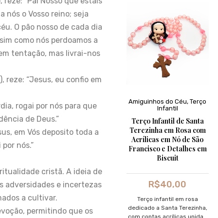
 reze: “Pai Nosso que estais
a nós o Vosso reino; seja
céu. O pão nosso de cada dia
assim como nós perdoamos a
em tentação, mas livrai-nos
, reze: “Jesus, eu confio em
Amiguinhos do Céu
,
Terço
dia, rogai por nós para que
Infantil
dência de Deus.”
Terço Infantil de Santa
Terezinha em Rosa com
sus, em Vós deposito toda a
Acrílicas em Nó de São
 por nós.”
Francisco e Detalhes em
Biscuit
tualidade cristã. A ideia de
R$
40,00
 adversidades e incertezas
ados a cultivar.
Terço infantil em rosa
dedicado a Santa Terezinha,
evoção, permitindo que os
com contas acrílicas unidas