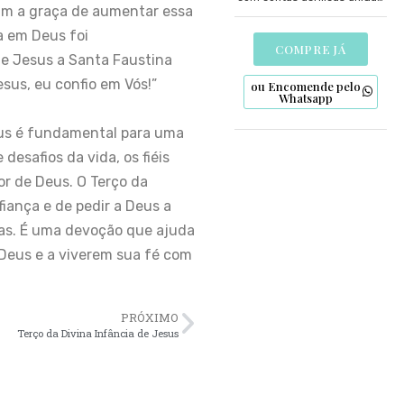
am a graça de aumentar essa
pelo nó de São Francisco e
detalhes artesanais em
a em Deus foi
biscuit. Uma expressão de fé
COMPRE JÁ
e Jesus a Santa Faustina
para os mais jovens.
sus, eu confio em Vós!”
ou Encomende pelo
Whatsapp
eus é fundamental para uma
desafios da vida, os fiéis
or de Deus. O Terço da
iança e de pedir a Deus a
ias. É uma devoção que ajuda
 Deus e a viverem sua fé com
PRÓXIMO
Terço da Divina Infância de Jesus