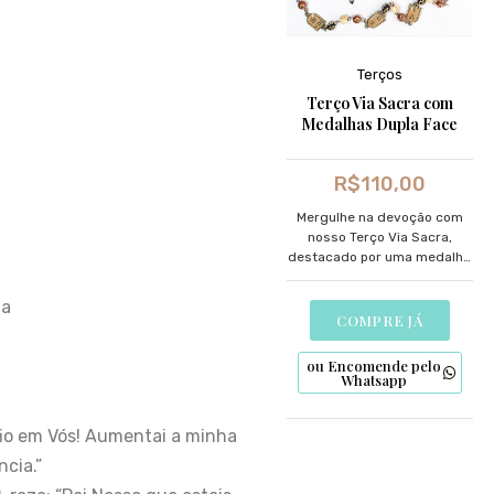
Terços
Terço Via Sacra com
Medalhas Dupla Face
R$
110,00
Mergulhe na devoção com
nosso Terço Via Sacra,
destacado por uma medalha
dupla face meticulosamente
desenhada.
ia
COMPRE JÁ
ou Encomende pelo
Whatsapp
nfio em Vós! Aumentai a minha
cia.”