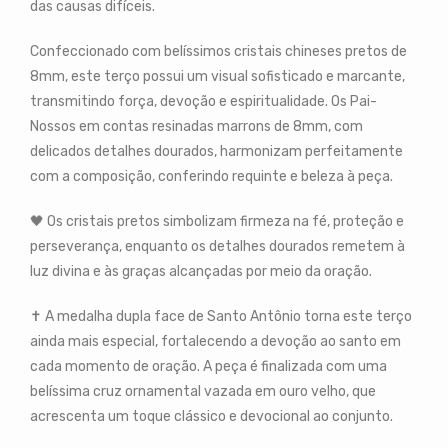
das causas difíceis.
Confeccionado com belíssimos cristais chineses pretos de
8mm, este terço possui um visual sofisticado e marcante,
transmitindo força, devoção e espiritualidade. Os Pai-
Nossos em contas resinadas marrons de 8mm, com
delicados detalhes dourados, harmonizam perfeitamente
com a composição, conferindo requinte e beleza à peça.
🖤 Os cristais pretos simbolizam firmeza na fé, proteção e
perseverança, enquanto os detalhes dourados remetem à
luz divina e às graças alcançadas por meio da oração.
✝️ A medalha dupla face de Santo Antônio torna este terço
ainda mais especial, fortalecendo a devoção ao santo em
cada momento de oração. A peça é finalizada com uma
belíssima cruz ornamental vazada em ouro velho, que
acrescenta um toque clássico e devocional ao conjunto.