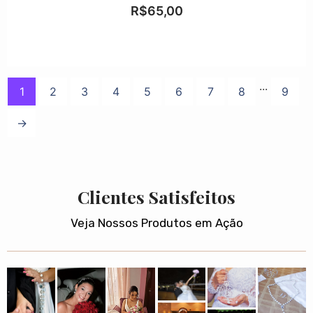
Avaliação
R$
65,00
0
de
5
...
1
2
3
4
5
6
7
8
9
→
Clientes Satisfeitos
Veja Nossos Produtos em Ação