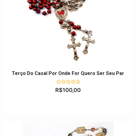
Terço Do Casal Por Onde For Quero Ser Seu Par
Avaliação
R$
100,00
0
de
5