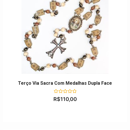
Terço Via Sacra Com Medalhas Dupla Face
Avaliação
R$
110,00
0
de
5