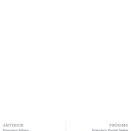
ANTERIOR
PRÓXIMO
Francisco Solano
Francisco Xavier Seelos