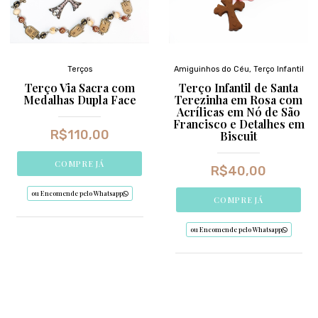
Terços
Amiguinhos do Céu
,
Terço Infantil
Terço Via Sacra com
Terço Infantil de Santa
Medalhas Dupla Face
Terezinha em Rosa com
Acrílicas em Nó de São
Francisco e Detalhes em
R$
110,00
Biscuit
COMPRE JÁ
R$
40,00
ou Encomende pelo Whatsapp
COMPRE JÁ
ou Encomende pelo Whatsapp