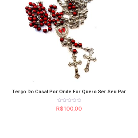
Terço Do Casal Por Onde For Quero Ser Seu Par
Avaliação
R$
100,00
0
de
5