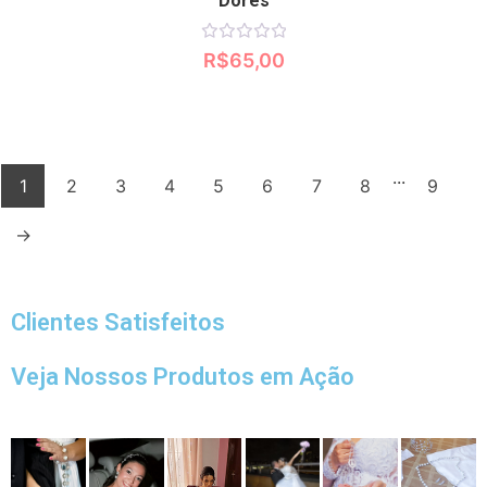
Dores
Avaliação
R$
65,00
0
de
5
...
1
2
3
4
5
6
7
8
9
→
Clientes Satisfeitos
Veja Nossos Produtos em Ação