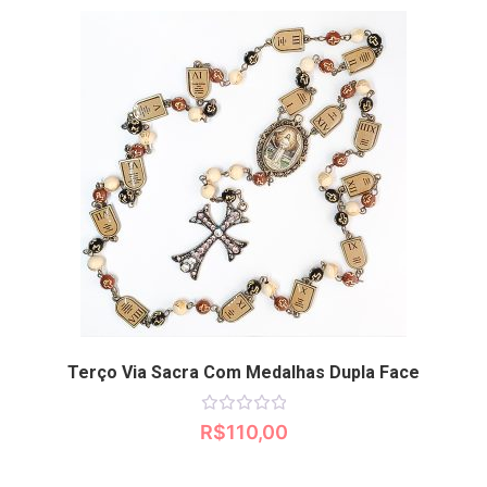
Terço Via Sacra Com Medalhas Dupla Face
Avaliação
R$
110,00
0
de
5