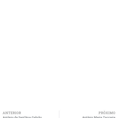
ANTERIOR
PRÓXIMO
Antônio de Sant’Ana Galvão
Antônio Maria Zaccaria