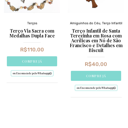
Terços
Amiguinhos do Céu
,
Terço Infantil
Terço Via Sacra com
Terço Infantil de Santa
Medalhas Dupla Face
Terezinha em Rosa com
Acrílicas em Nó de São
Francisco e Detalhes em
R$
110,00
Biscuit
COMPRE JÁ
R$
40,00
ou Encomende pelo Whatsapp
COMPRE JÁ
ou Encomende pelo Whatsapp