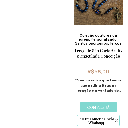
Coleção doutores da
igreja
,
Personalizado
,
Santos padroeiros
,
Terços
Terço de São Carlo Acutis
e Imaculada Conceição
R$
58,00
“A
única coisa que temos
que pedir a Deus na
oração é a vontade de
ser santo
”
COMPRE JÁ
ou Encomende pelo
Whatsapp