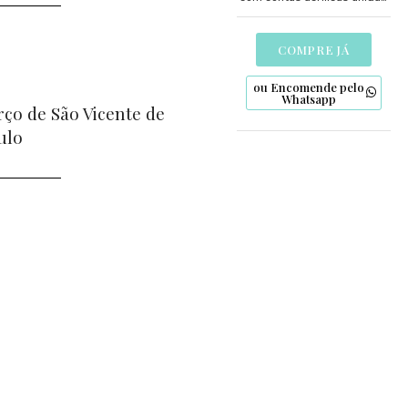
pelo nó de São Francisco e
detalhes artesanais em
biscuit. Uma expressão de fé
COMPRE JÁ
para os mais jovens.
ou Encomende pelo
Whatsapp
rço de São Vicente de
ulo