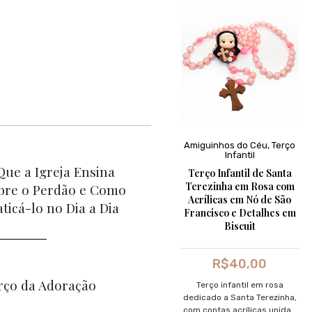
Amiguinhos do Céu
,
Terço
Infantil
Que a Igreja Ensina
Terço Infantil de Santa
Terezinha em Rosa com
bre o Perdão e Como
Acrílicas em Nó de São
aticá-lo no Dia a Dia
Francisco e Detalhes em
Biscuit
R$
40,00
rço da Adoração
Terço infantil em rosa
dedicado a Santa Terezinha,
com contas acrílicas unidas