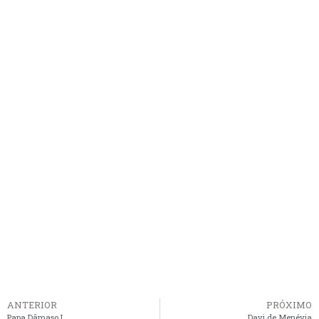
ANTERIOR
PRÓXIMO
Papa Dâmaso I
Davi de Menévia