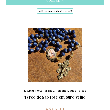
COMPRE JÁ
ou Encomende pelo Whatsapp
Izasbiju
,
Personalizado
,
Personalizados
,
Terços
Terço de São José em ouro velho
R$
65,00