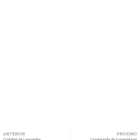
ANTERIOR
PRÓXIMO
Cristóbal de Laguardia
Cunegunda de Luxemburgo