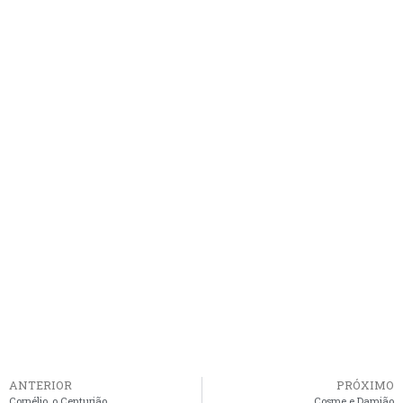
ANTERIOR
PRÓXIMO
Cornélio, o Centurião
Cosme e Damião