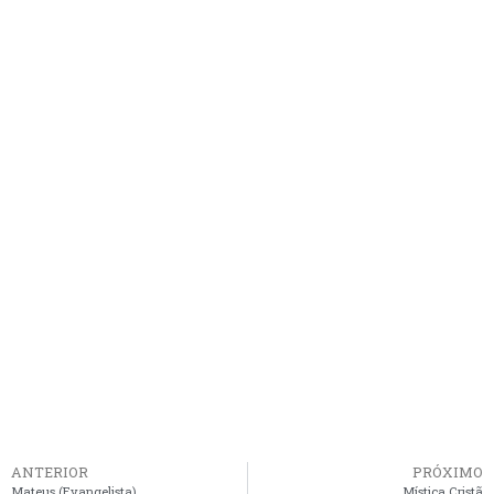
ANTERIOR
PRÓXIMO
Mateus (Evangelista)
Mística Cristã