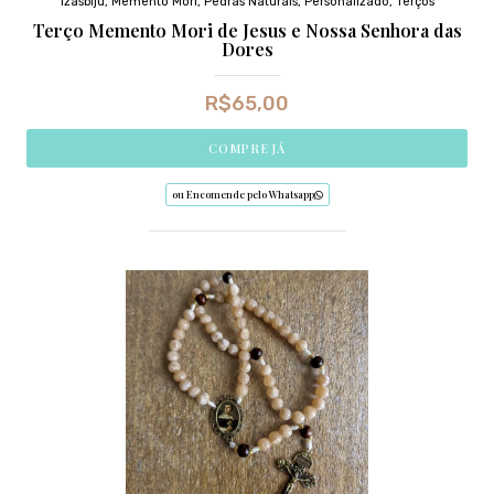
Izasbiju
,
Memento Mori
,
Pedras Naturais
,
Personalizado
,
Terços
Terço Memento Mori de Jesus e Nossa Senhora das
Dores
R$
65,00
COMPRE JÁ
ou Encomende pelo Whatsapp