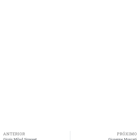
ANTERIOR
PRÓXIMO
Girgis Milad Sinweet
Giuseppe Moscati