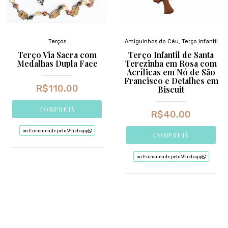
Terços
Amiguinhos do Céu
,
Terço Infantil
Terço Via Sacra com
Terço Infantil de Santa
Medalhas Dupla Face
Terezinha em Rosa com
Acrílicas em Nó de São
Francisco e Detalhes em
R$
110,00
Biscuit
COMPRE JÁ
R$
40,00
ou Encomende pelo Whatsapp
COMPRE JÁ
ou Encomende pelo Whatsapp