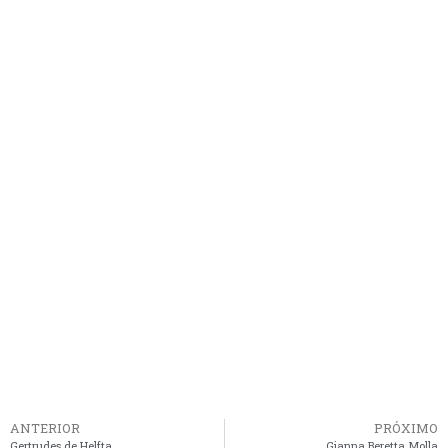
ANTERIOR
PRÓXIMO
Gertrudes de Helfta
Gianna Beretta Molla