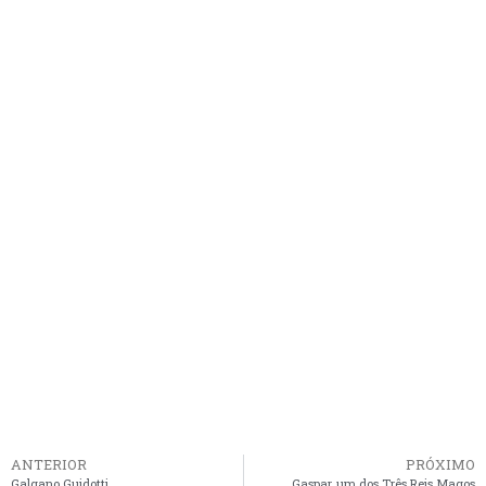
ANTERIOR
PRÓXIMO
Galgano Guidotti
Gaspar, um dos Três Reis Magos