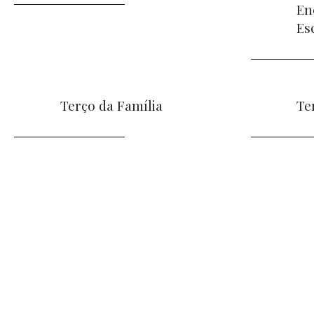
En
Es
Terço da Família
Te