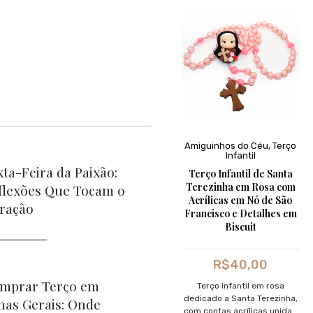
Amiguinhos do Céu
,
Terço
Infantil
xta-Feira da Paixão:
Terço Infantil de Santa
Terezinha em Rosa com
flexões Que Tocam o
Acrílicas em Nó de São
ração
Francisco e Detalhes em
Biscuit
R$
40,00
mprar Terço em
Terço infantil em rosa
dedicado a Santa Terezinha,
nas Gerais: Onde
com contas acrílicas unidas