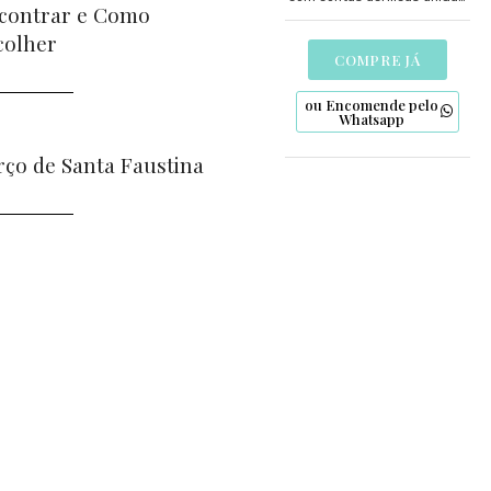
contrar e Como
pelo nó de São Francisco e
detalhes artesanais em
colher
biscuit. Uma expressão de fé
COMPRE JÁ
para os mais jovens.
ou Encomende pelo
Whatsapp
rço de Santa Faustina