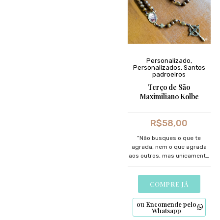
Personalizado
,
Personalizados
,
Santos
padroeiros
Terço de São
Maximiliano Kolbe
R$
58,00
“Não busques o que te
agrada, nem o que agrada
aos outros, mas unicamente
a glória de Deus”
COMPRE JÁ
ou Encomende pelo
Whatsapp