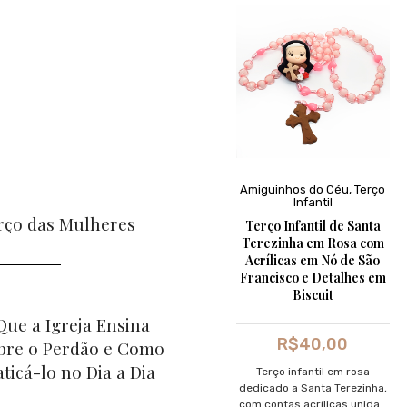
Amiguinhos do Céu
,
Terço
Infantil
rço das Mulheres
Terço Infantil de Santa
Terezinha em Rosa com
Acrílicas em Nó de São
Francisco e Detalhes em
Biscuit
Que a Igreja Ensina
R$
40,00
bre o Perdão e Como
aticá-lo no Dia a Dia
Terço infantil em rosa
dedicado a Santa Terezinha,
com contas acrílicas unidas