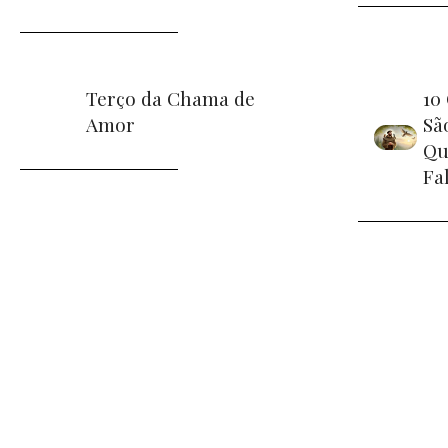
Terço da Chama de
10
Amor
Sã
Qu
Fa