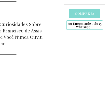
pelo nó de São Francisco e
detalhes artesanais em
biscuit. Uma expressão de fé
COMPRE JÁ
para os mais jovens.
 Curiosidades Sobre
ou Encomende pelo
Whatsapp
o Francisco de Assis
e Você Nunca Ouviu
lar