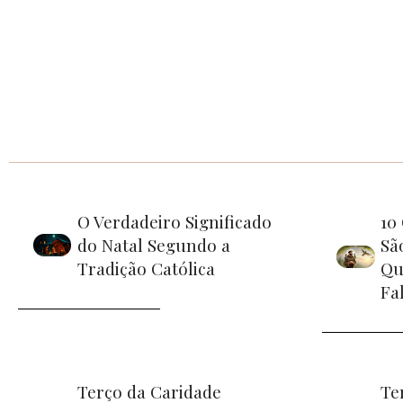
O Verdadeiro Significado
10
do Natal Segundo a
Sã
Tradição Católica
Qu
Fa
Terço da Caridade
Te