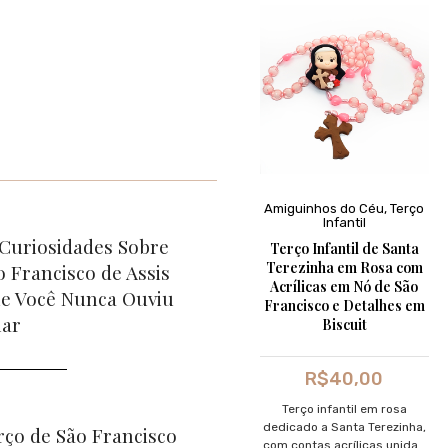
Amiguinhos do Céu
,
Terço
Infantil
 Curiosidades Sobre
Terço Infantil de Santa
Terezinha em Rosa com
o Francisco de Assis
Acrílicas em Nó de São
e Você Nunca Ouviu
Francisco e Detalhes em
lar
Biscuit
R$
40,00
Terço infantil em rosa
dedicado a Santa Terezinha,
rço de São Francisco
com contas acrílicas unidas