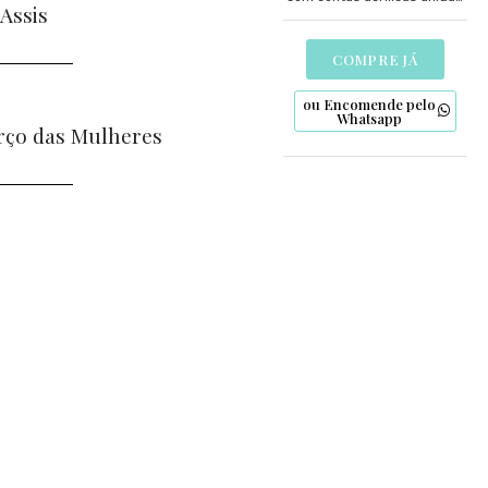
 Assis
pelo nó de São Francisco e
detalhes artesanais em
biscuit. Uma expressão de fé
COMPRE JÁ
para os mais jovens.
ou Encomende pelo
Whatsapp
rço das Mulheres