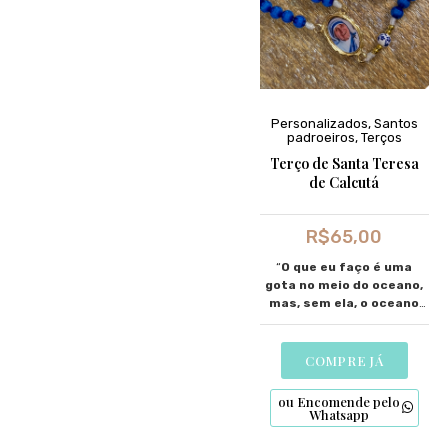
Personalizados
,
Santos
padroeiros
,
Terços
Terço de Santa Teresa
de Calcutá
R$
65,00
“
O que eu faço é uma
gota no meio do oceano,
mas, sem ela, o oceano
seria menor.”
COMPRE JÁ
ou Encomende pelo
Whatsapp