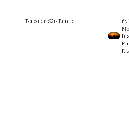
Terço de São Bento
65
Mo
In
En
Di