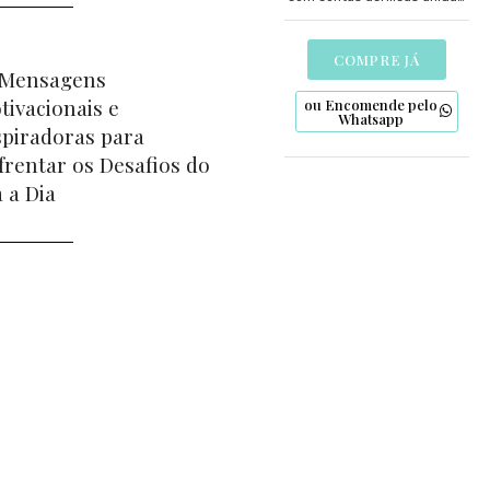
pelo nó de São Francisco e
detalhes artesanais em
biscuit. Uma expressão de fé
COMPRE JÁ
 Mensagens
para os mais jovens.
tivacionais e
ou Encomende pelo
Whatsapp
spiradoras para
frentar os Desafios do
a a Dia