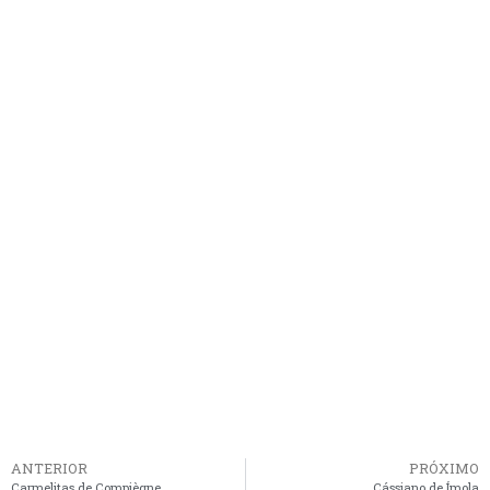
ANTERIOR
PRÓXIMO
Carmelitas de Compiègne
Cássiano de Ímola