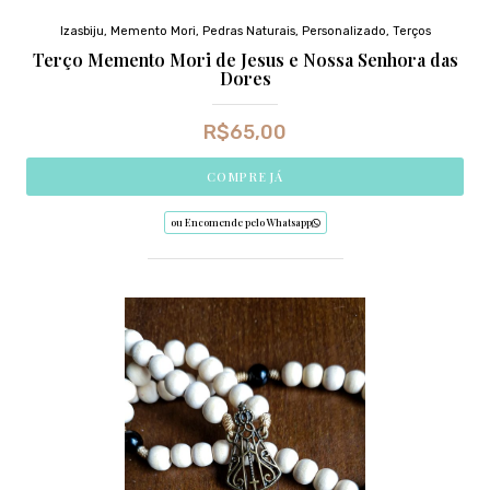
Izasbiju
,
Memento Mori
,
Pedras Naturais
,
Personalizado
,
Terços
Terço Memento Mori de Jesus e Nossa Senhora das
Dores
R$
65,00
COMPRE JÁ
ou Encomende pelo Whatsapp