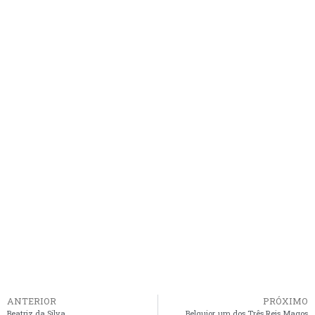
ANTERIOR
PRÓXIMO
Beatriz da Silva
Belquior, um dos Três Reis Magos