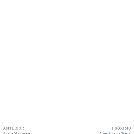
ANTERIOR
PRÓXIMO
Ana, a Matriarca
Anastácia de Sirmio