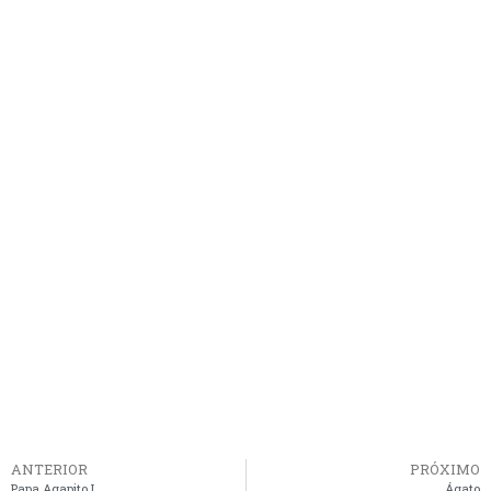
ANTERIOR
PRÓXIMO
Papa Agapito I
Ágato